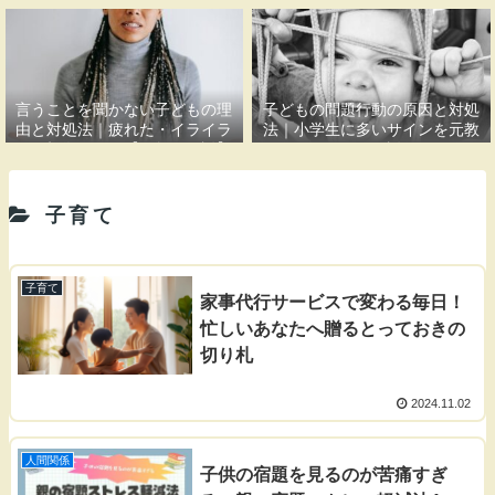
果〜
言うことを聞かない子どもの理
子どもの問題行動の原因と対処
由と対処法｜疲れた・イライラ
法｜小学生に多いサインを元教
する親御さんへ【元教員解説】
員が解説
子育て
子育て
家事代行サービスで変わる毎日！
忙しいあなたへ贈るとっておきの
切り札
2024.11.02
人間関係
子供の宿題を見るのが苦痛すぎ