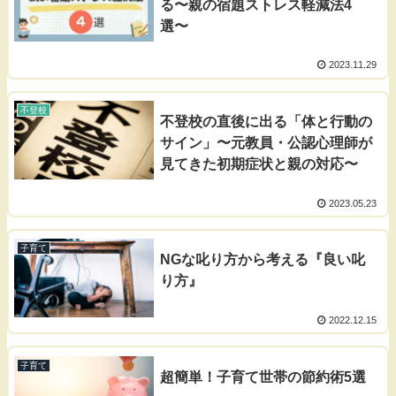
る〜親の宿題ストレス軽減法4
選〜
2023.11.29
不登校
不登校の直後に出る「体と行動の
サイン」〜元教員・公認心理師が
見てきた初期症状と親の対応〜
2023.05.23
子育て
NGな叱り方から考える『良い叱
り方』
2022.12.15
子育て
超簡単！子育て世帯の節約術5選