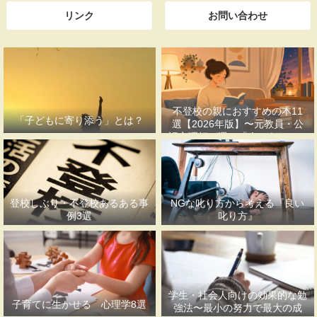
リンク
お問い合わせ
不登校の親におすすめの本11
「子どもに寄り添う」とは？
選【2026年版】〜元教員・公
認心理師が選ぶ「今のあなたに
合う一冊」〜
登校しぶり・不登校あるある事
NGな叱り方から考える『良い
例3選
叱り方』
学生・社会人向けの効果的な勉
子育てに生かせる 心理学8選
強法〜最小の努力で最大の成