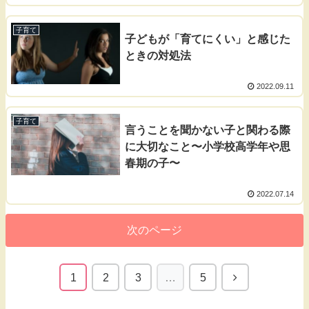
子育て
子どもが「育てにくい」と感じた
ときの対処法
2022.09.11
子育て
言うことを聞かない子と関わる際
に大切なこと〜小学校高学年や思
春期の子〜
2022.07.14
次のページ
1
2
3
…
5