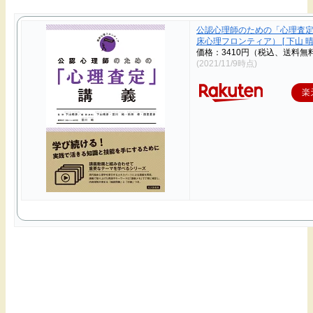
公認心理師のための「心理査定
床心理フロンティア） [ 下山 晴
価格：3410円（税込、送料無料
(2021/11/9時点)
楽