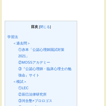
目次
[
閉じる
]
学習法
＜過去問＞
①赤本「公認心理師国試対策
2021」
②MOSSアカデミー
③『公認心理師・臨床心理士の勉
強会』サイト
＜模試＞
①LEC
②辰巳法律研究所
③河合塾×プロロゴス