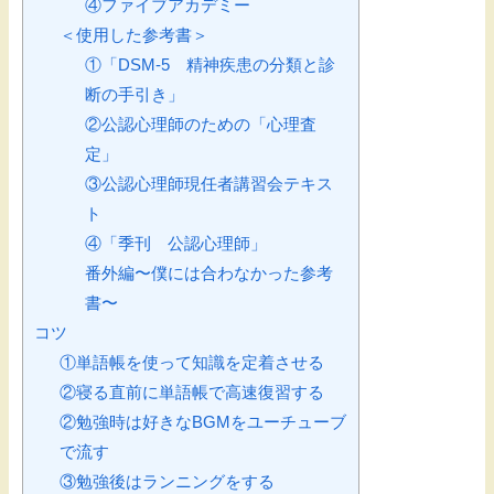
④ファイブアカデミー
＜使用した参考書＞
①「DSM-5 精神疾患の分類と診
断の手引き」
②公認心理師のための「心理査
定」
③公認心理師現任者講習会テキス
ト
④「季刊 公認心理師」
番外編〜僕には合わなかった参考
書〜
コツ
①単語帳を使って知識を定着させる
②寝る直前に単語帳で高速復習する
②勉強時は好きなBGMをユーチューブ
で流す
③勉強後はランニングをする