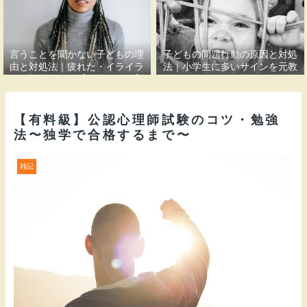
言うことを聞かない子どもの理
子どもの問題行動の原因と対処
由と対処法｜疲れた・イライラ
法｜小学生に多いサインを元教
する親御さんへ【元教員解説】
員が解説
【有料級】公認心理師試験のコツ・勉強
法〜独学で合格するまで〜
雑記