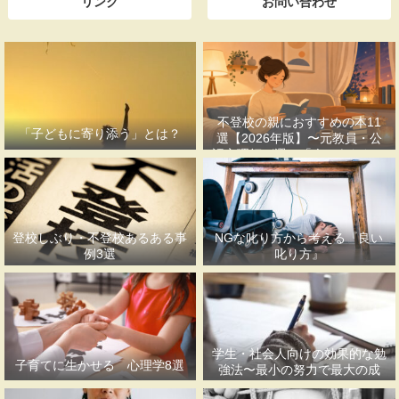
リンク
お問い合わせ
不登校の親におすすめの本11
「子どもに寄り添う」とは？
選【2026年版】〜元教員・公
認心理師が選ぶ「今のあなたに
合う一冊」〜
登校しぶり・不登校あるある事
NGな叱り方から考える『良い
例3選
叱り方』
学生・社会人向けの効果的な勉
子育てに生かせる 心理学8選
強法〜最小の努力で最大の成
果〜