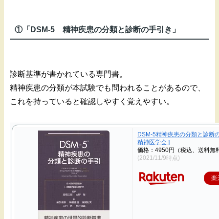
①「DSM-5 精神疾患の分類と診断の手引き」
診断基準が書かれている専門書。
精神疾患の分類が本試験でも問われることがあるので、
これを持っていると確認しやすく覚えやすい。
DSM-5精神疾患の分類と診断の
精神医学会 ]
価格：4950円（税込、送料無料
(2021/11/9時点)
楽