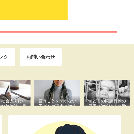
ンク
お問い合わせ
・社会人向けの
言うことを聞かない
子どもの問題行動の
的な勉強法〜最
子どもの理由と対処
原因と対処法｜小学
努力で最大の成
法｜疲れた・イライ
生に多いサインを元
果〜
ラする親御さんへ
教員が解説
【元教員解説】