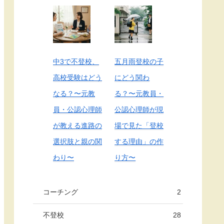
中3で不登校、
五月雨登校の子
高校受験はどう
にどう関わ
なる？〜元教
る？〜元教員・
員・公認心理師
公認心理師が現
が教える進路の
場で見た「登校
選択肢と親の関
する理由」の作
わり〜
り方〜
コーチング
2
不登校
28