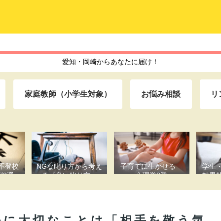
愛知・岡崎からあなたに届け！
家庭教師（小学生対象）
お悩み相談
リ
不登校
NGな叱り方から考え
子育てに生かせる
学生
例3選
る『良い叱り方』
心理学8選
効果
小の
めに大切なことは「相手を敬う気