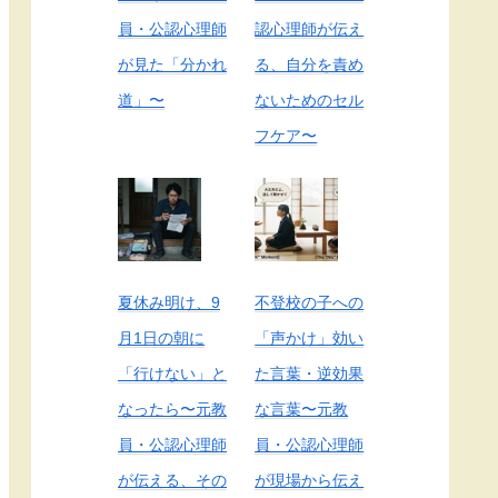
員・公認心理師
認心理師が伝え
が見た「分かれ
る、自分を責め
道」〜
ないためのセル
フケア〜
夏休み明け、9
不登校の子への
月1日の朝に
「声かけ」効い
「行けない」と
た言葉・逆効果
なったら〜元教
な言葉〜元教
員・公認心理師
員・公認心理師
が伝える、その
が現場から伝え