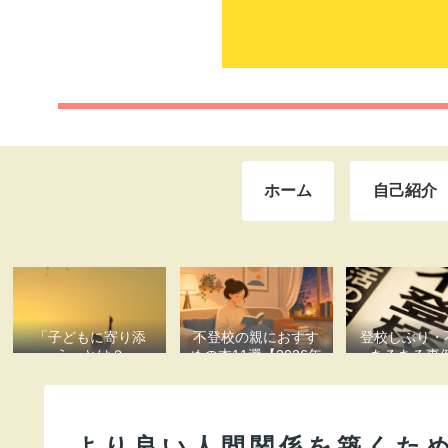
ホーム
自己紹介
「子どもに寄り添
不登校の親におすす
登校しぶり・
う」とは？
めの本11選【2026年
あるある事
版】〜元教員・公認
心理師が選ぶ「今の
あなたに合う一
冊」〜
より良い人間関係を築くた