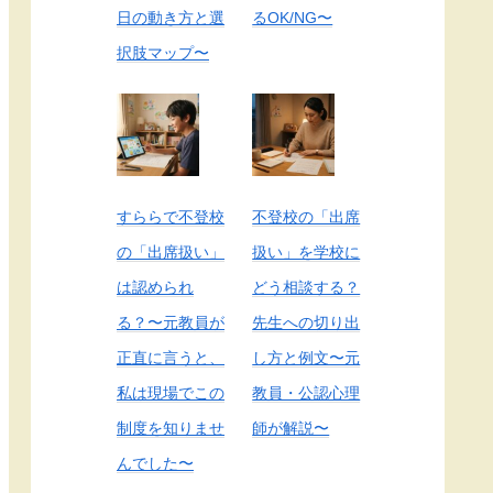
日の動き方と選
るOK/NG〜
択肢マップ〜
すららで不登校
不登校の「出席
の「出席扱い」
扱い」を学校に
は認められ
どう相談する？
る？〜元教員が
先生への切り出
正直に言うと、
し方と例文〜元
私は現場でこの
教員・公認心理
制度を知りませ
師が解説〜
んでした〜