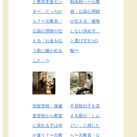
と教育支援セン
制高校へ〜元教
ター、どっちか
員・公認心理師
ら？〜元教員・
が伝える「後悔
公認心理師が伝
しない決め方」
える「お金を払
と選び方3つの
う前に確かめる
軸〜
こと」〜
別室登校・保健
不登校の子を支
室登校から教室
える親が「しん
に戻れる子は何
どい」と感じた
が違う？〜元教
ら〜元教員・公