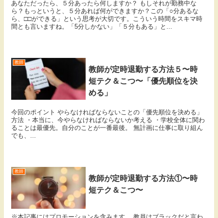
あなただったら、５分あったら何しますか？ もしそれが勤務中な
ら？もっというと、５分あれば何ができますか？この「○分あるな
ら、□□ができる」という思考が大切です。こういう時間をスキマ時
間とも言いますね。「5分しかない」「５分もある」と...
教師
教師が定時退勤する方法５〜時
短テク＆こつ〜「優先順位を決
める」
今回のポイント やらなければならないことの「優先順位を決める」
方法 ・本当に、今やらなければならないか考える ・学校全体に関わ
ることは最優先。自分のことが一番最後。 無計画に仕事に取り組ん
でも、...
教師
教師が定時退勤する方法①〜時
短テク＆こつ〜
※本記事にはプロモーションを含みます。 教員はブラックだと言わ