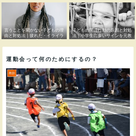
果〜
言うことを聞かない子どもの理
子どもの問題行動の原因と対処
由と対処法｜疲れた・イライラ
法｜小学生に多いサインを元教
する親御さんへ【元教員解説】
員が解説
運動会って何のためにするの？
教師