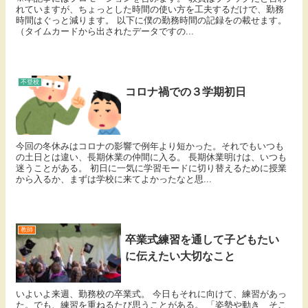
れていますが、ちょっとした時間の使い方を工夫するだけで、勤務
時間はぐっと減ります。 以下に僕の勤務時間の記録をの載せます。
（タイムカードから出されたデータですの...
不登校
コロナ禍での３学期初日
今回の冬休みはコロナの影響で例年より短かった。それでもいつも
の土日とは違い、長期休業の仲間に入る。 長期休業明けは、いつも
迷うことがある。 初日に一気に学習モードに切り替えるために授業
から入るか、まずは学校に来てよかったなと思...
教師
卒業式練習を通して子どもたい
に伝えたい大切なこと
いよいよ来週、勤務校の卒業式。 今日もそれに向けて、練習があっ
た。でも、練習を重ねるたび思うことがある。 「姿勢や動き そこ