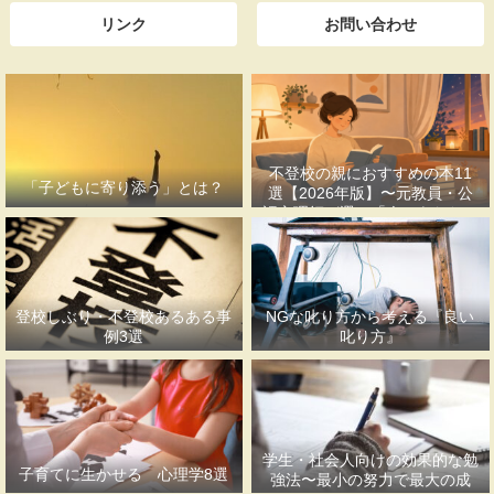
リンク
お問い合わせ
不登校の親におすすめの本11
「子どもに寄り添う」とは？
選【2026年版】〜元教員・公
認心理師が選ぶ「今のあなたに
合う一冊」〜
登校しぶり・不登校あるある事
NGな叱り方から考える『良い
例3選
叱り方』
学生・社会人向けの効果的な勉
子育てに生かせる 心理学8選
強法〜最小の努力で最大の成