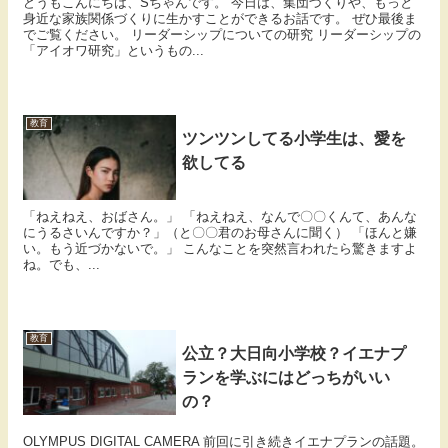
どうもこんにちは、Sちゃんです。 今日は、集団づくりや、もっと
身近な家族関係づくりに生かすことができるお話です。 ぜひ最後ま
でご覧ください。 リーダーシップについての研究 リーダーシップの
「アイオワ研究」というもの...
教育
ツンツンしてる小学生は、愛を
欲してる
「ねえねえ、おばさん。」 「ねえねえ、なんで〇〇くんて、あんな
にうるさいんですか？」（と〇〇君のお母さんに聞く） 「ほんと嫌
い。もう近づかないで。」 こんなことを突然言われたら驚きますよ
ね。でも、...
教育
公立？大日向小学校？イエナプ
ランを学ぶにはどっちがいい
の？
OLYMPUS DIGITAL CAMERA 前回に引き続きイエナプランの話題。