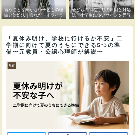
言うことを聞かない子どもの理
子どもの問題行動の原因と対処
由と対処法｜疲れた・イライラ
法｜小学生に多いサインを元教
する親御さんへ【元教員解説】
員が解説
「夏休み明け、学校に行けるか不安」二
学期に向けて夏のうちにできる5つの準
備〜元教員・公認心理師が解説〜
教育