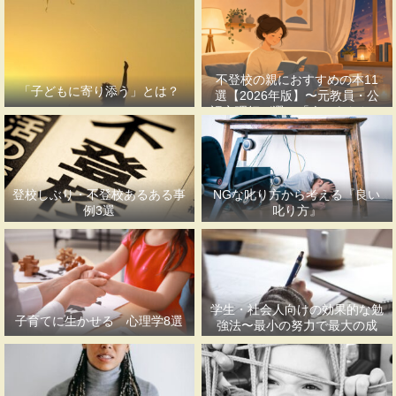
不登校の親におすすめの本11
「子どもに寄り添う」とは？
選【2026年版】〜元教員・公
認心理師が選ぶ「今のあなたに
合う一冊」〜
登校しぶり・不登校あるある事
NGな叱り方から考える『良い
例3選
叱り方』
学生・社会人向けの効果的な勉
子育てに生かせる 心理学8選
強法〜最小の努力で最大の成
果〜