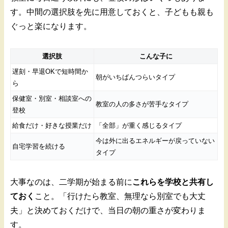
す。中間の選択肢を先に用意しておくと、子どもも親も
ぐっと楽になります。
選択肢
こんな子に
遅刻・早退OKで短時間か
朝がいちばんつらいタイプ
ら
保健室・別室・相談室への
教室の人の多さが苦手なタイプ
登校
給食だけ・好きな授業だけ
「全部」が重く感じるタイプ
今は外に出るエネルギーが戻っていない
自宅学習を続ける
タイプ
大事なのは、二学期が始まる前に
これらを学校と共有し
ておく
こと。「行けたら教室、無理なら別室でも大丈
夫」と決めておくだけで、当日の朝の重さが変わりま
す。