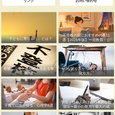
リンク
お問い合わせ
不登校の親におすすめの本11
「子どもに寄り添う」とは？
選【2026年版】〜元教員・公
認心理師が選ぶ「今のあなたに
合う一冊」〜
登校しぶり・不登校あるある事
NGな叱り方から考える『良い
例3選
叱り方』
学生・社会人向けの効果的な勉
子育てに生かせる 心理学8選
強法〜最小の努力で最大の成
果〜