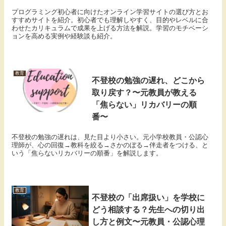
プログラミング初心者に向けたオンライン学習サイトの選び方とお
すすめサイトを紹介。初心者でも理解しやすく、目的やレベルに合
わせたカリキュラムで成果を上げる方法を解説。学習のモチベーシ
ョンを高める実例や経験談も紹介。
教育
不登校の勉強の遅れ、どこから
取り戻す？〜元教員が教える
「焦らない」リカバリーの順
番〜
不登校の勉強の遅れは、見た目より小さい。元小学校教員・公認心
理師が、心の回復→教科を絞る→さかのぼる→伴走者をつける、と
いう「焦らないリカバリーの順番」を解説します。
教育
不登校の「出席扱い」を学校に
どう相談する？先生への切り出
し方と例文〜元教員・公認心理