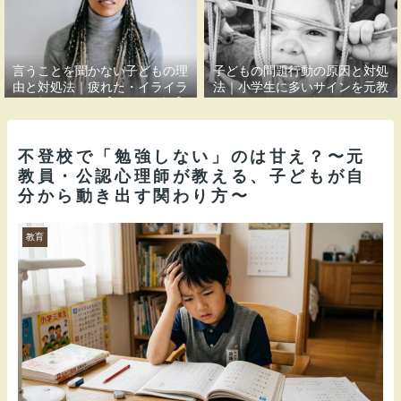
言うことを聞かない子どもの理
子どもの問題行動の原因と対処
由と対処法｜疲れた・イライラ
法｜小学生に多いサインを元教
する親御さんへ【元教員解説】
員が解説
不登校で「勉強しない」のは甘え？〜元
教員・公認心理師が教える、子どもが自
分から動き出す関わり方〜
教育