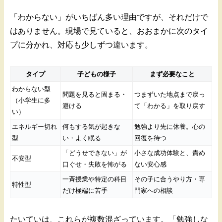
「わからない」がいちばん多い理由ですが、それだけで
はありません。現場で見ていると、おおまかに次のタイ
プに分かれ、対応も少しずつ違います。
タイプ
子どもの様子
まず必要なこと
わからない型
問題を見ると固まる・
つまずいた地点まで戻っ
（小学生に多
避ける
て「わかる」を取り戻す
い）
エネルギー切れ
何もする気が起きな
勉強より先に休養。心の
型
い・よく眠る
回復を待つ
「どうせできない」が
小さな成功体験と、責め
不安型
口ぐせ・失敗を怖がる
ない安心感
一斉授業や特定の科目
その子に合うやり方・専
特性型
だけ極端に苦手
門家への相談
たいていは、これらが複数混ざっています。「勉強しな