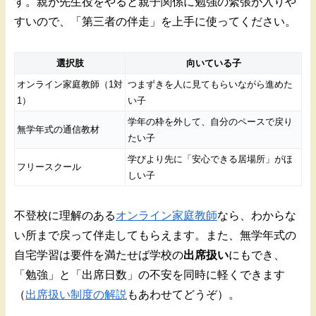
す。親が先生役をやると親子関係に勉強の緊張が入りや
すいので、「第三者の伴走」を上手に使ってください。
選択肢
向いている子
オンライン家庭教師（1対
つまずきを人に見てもらいながら進めた
1）
い子
学年の枠を外して、自分のペースで戻り
無学年式の通信教材
たい子
学びより先に「安心できる居場所」がほ
フリースクール
しい子
不登校に理解のある
オンライン家庭教師
なら、わからな
い所まで戻って伴走してもらえます。また、無学年式の
自宅学習は要件を満たせば学校の
出席扱い
にもでき、
「勉強」と「出席日数」の不安を同時に軽くできます
（
出席扱い制度の解説
もあわせてどうぞ）。